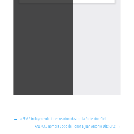
←
La FEMP incluye resoluciones relacionadas con la Protección Civil
ANEPCCE nombra Socio de Honor a Juan Antonio Díaz Cruz
→