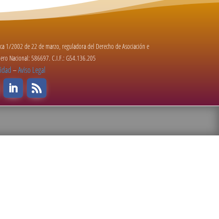
nica 1/2002 de 22 de marzo, reguladora del Derecho de Asociación e
úmero Nacional: 586697. C.I.F.: G54.136.205
cidad
–
Aviso Legal