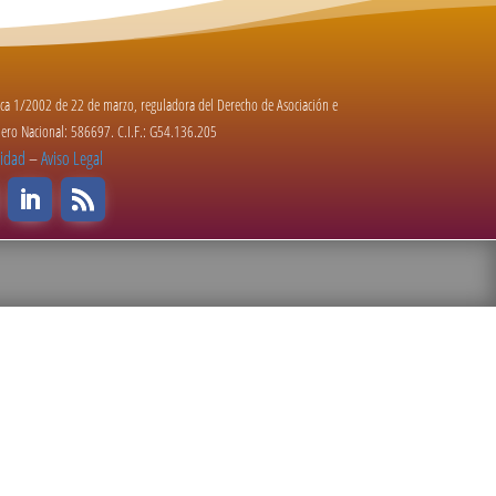
nica 1/2002 de 22 de marzo, reguladora del Derecho de Asociación e
úmero Nacional: 586697. C.I.F.: G54.136.205
cidad
–
Aviso Legal