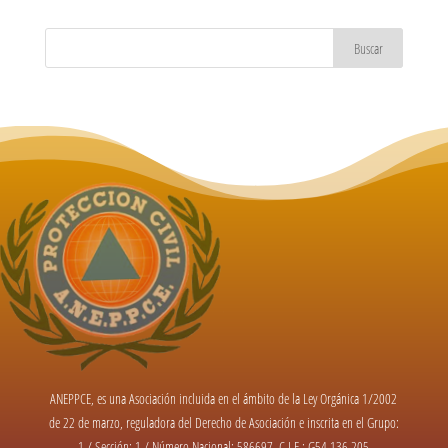
ANEPPCE, es una Asociación incluida en el ámbito de la Ley Orgánica 1/2002
de 22 de marzo, reguladora del Derecho de Asociación e inscrita en el Grupo:
1 / Sección: 1 / Número Nacional: 586697. C.I.F.: G54.136.205