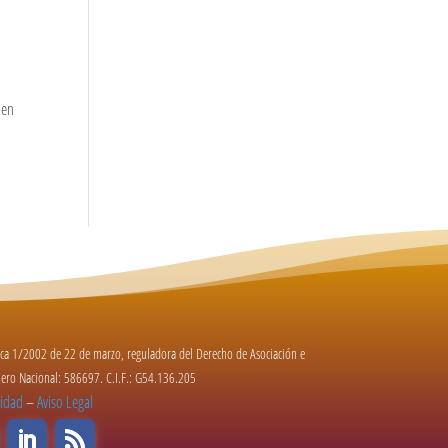
 en
nica 1/2002 de 22 de marzo, reguladora del Derecho de Asociación e
úmero Nacional: 586697. C.I.F.: G54.136.205
cidad
–
Aviso Legal